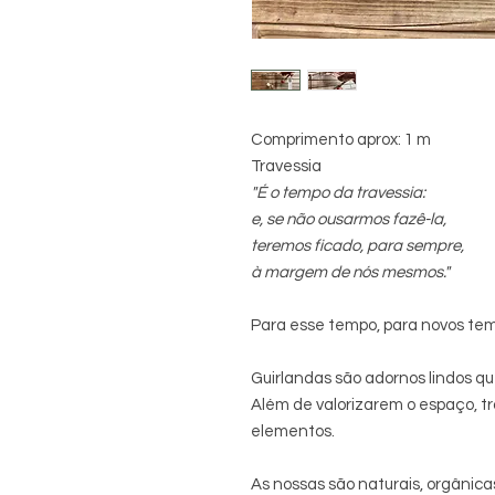
Comprimento aprox: 1 m
Travessia
"É o tempo da travessia:
e, se não ousarmos fazê-la,
teremos ficado, para sempre,
à margem de nós mesmos."
Para esse tempo, para novos tem
Guirlandas são adornos lindos q
Além de valorizarem o espaço, t
elementos.
As nossas são naturais, orgânic